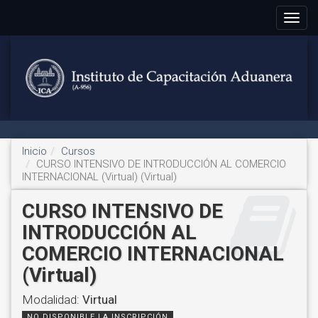
Toggle
navigat
Inicio
Cursos
CURSO INTENSIVO DE INTRODUCCIÓN AL COMERCIO
INTERNACIONAL (Virtual) (Virtual)
CURSO INTENSIVO DE
INTRODUCCIÓN AL
COMERCIO INTERNACIONAL
(Virtual)
Modalidad:
Virtual
NO DISPONIBLE LA INSCRIPCIÓN