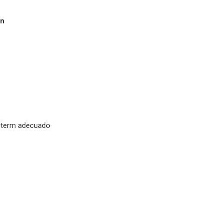
ón
coterm adecuado