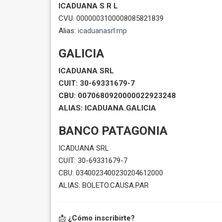
ICADUANA S R L
CVU: 0000003100008085821839
Alias:
icaduanasrl.mp
GALICIA
ICADUANA SRL
CUIT: 30-69331679-7
CBU: 0070680920000022923248
ALIAS: ICADUANA.GALICIA
BANCO PATAGONIA
ICADUANA SRL
CUIT: 30-69331679-7
CBU: 0340023400230204612000
ALIAS: BOLETO.CAUSA.PAR
📩
¿Cómo inscribirte?