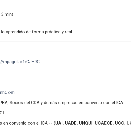
 3 min)
 lo aprendido de forma práctica y real.
://mpago.la/1rCJH9C
/1nhCxRh
BA, Socios del CDA y demás empresas en convenio con el ICA
CI
s en convenio con el ICA --
(UAI, UADE, UNQUI, UCAECE, UCC, U